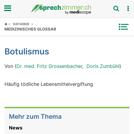
Fokus
RATGEBER
MEDIZINISCHES GLOSSAR
Krankheitsbilder
Botulismus
Symptome
Von (
Dr. med. Fritz Grossenbacher
,
Doris Zumbühl
)
Untersuchungen
News
Häufig tödliche Lebensmittelvergiftung
Ratgeber
Rubriken
Mehr zum Thema
News