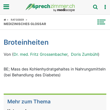
Fokus
RATGEBER
MEDIZINISCHES GLOSSAR
Krankheitsbilder
Broteinheiten
Symptome
Von (
Dr. med. Fritz Grossenbacher
,
Doris Zumbühl
)
Untersuchungen
News
BE; Mass des Kohlenhydratgehaltes in Nahrungsmitteln
(bei Behandlung des Diabetes)
Ratgeber
Rubriken
Mehr zum Thema