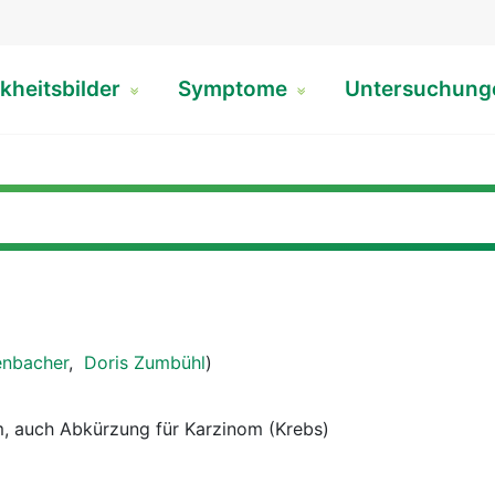
kheitsbilder
Symptome
Untersuchun
enbacher
,
Doris Zumbühl
)
m, auch Abkürzung für Karzinom (Krebs)