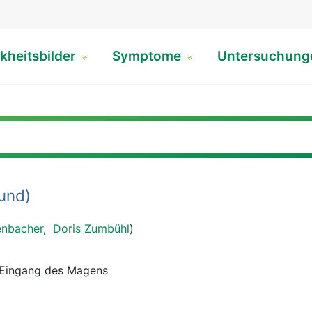
kheitsbilder
Symptome
Untersuchun
und)
enbacher
,
Doris Zumbühl
)
 Eingang des Magens