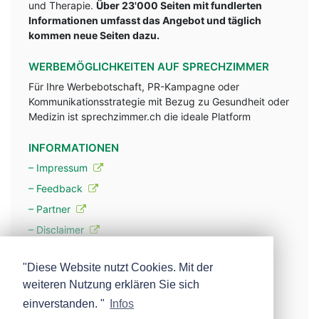
und Therapie.
Über 23'000 Seiten mit fundlerten
Informationen umfasst das Angebot und täglich
kommen neue Seiten dazu.
WERBEMÖGLICHKEITEN AUF SPRECHZIMMER
Für Ihre Werbebotschaft, PR-Kampagne oder
Kommunikationsstrategie mit Bezug zu Gesundheit oder
Medizin ist sprechzimmer.ch die ideale Platform
INFORMATIONEN
– Impressum
– Feedback
– Partner
– Disclaimer
– Datenschutzerklärung / Privacy Policy
"Diese Website nutzt Cookies. Mit der
weiteren Nutzung erklären Sie sich
– Werbung
einverstanden. "
Infos
– Mehr über unsere Experten