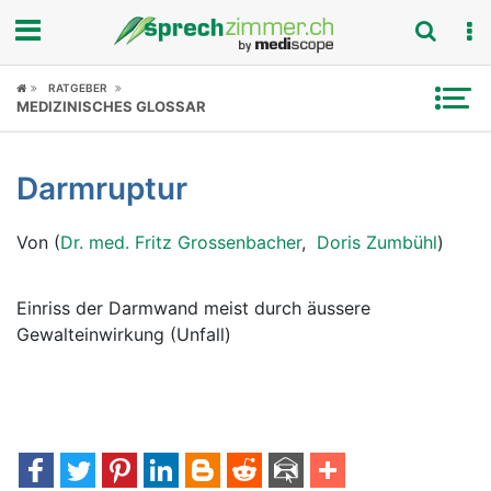
Fokus
RATGEBER
MEDIZINISCHES GLOSSAR
Krankheitsbilder
Darmruptur
Symptome
Von (
Dr. med. Fritz Grossenbacher
,
Doris Zumbühl
)
Untersuchungen
News
Einriss der Darmwand meist durch äussere
Gewalteinwirkung (Unfall)
Ratgeber
Rubriken