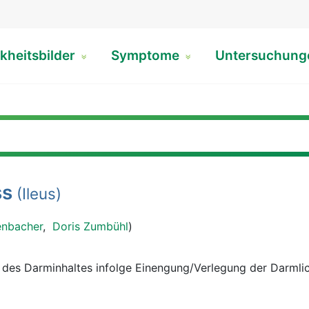
kheitsbilder
Symptome
Untersuchun
ss
(Ileus)
enbacher
,
Doris Zumbühl
)
t des Darminhaltes infolge Einengung/Verlegung der Darmli