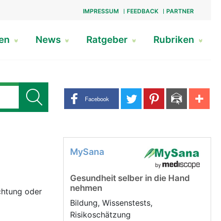
IMPRESSUM
FEEDBACK
PARTNER
gen
News
Ratgeber
Rubriken
Share buttons
Facebook
MySana
Gesundheit selber in die Hand
nehmen
chtung oder
Bildung, Wissenstests,
Risikoschätzung