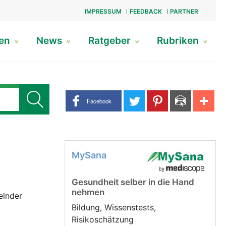
IMPRESSUM
FEEDBACK
PARTNER
gen
News
Ratgeber
Rubriken
Share buttons
Facebook
MySana
Gesundheit selber in die Hand
nehmen
elnder
Bildung, Wissenstests,
Risikoschätzung