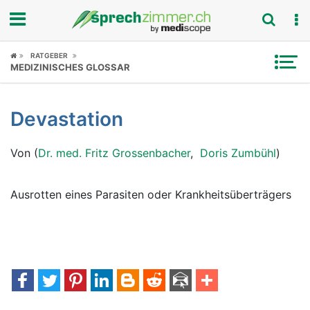
Fokus
RATGEBER
MEDIZINISCHES GLOSSAR
Krankheitsbilder
Devastation
Symptome
Von (
Dr. med. Fritz Grossenbacher
,
Doris Zumbühl
)
Untersuchungen
News
Ausrotten eines Parasiten oder Krankheitsüberträgers
Ratgeber
Rubriken