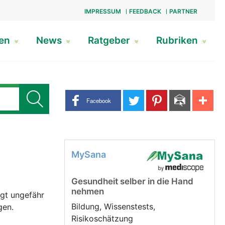
IMPRESSUM
FEEDBACK
PARTNER
gen
News
Ratgeber
Rubriken
Share buttons
Facebook
MySana
Gesundheit selber in die Hand
nehmen
gt ungefähr
Bildung, Wissenstests,
gen.
Risikoschätzung