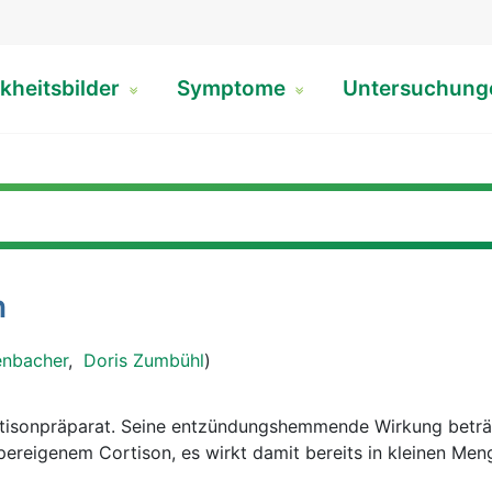
kheitsbilder
Symptome
Untersuchun
n
enbacher
,
Doris Zumbühl
)
tisonpräparat. Seine entzündungshemmende Wirkung beträ
ereigenem Cortison, es wirkt damit bereits in kleinen Men