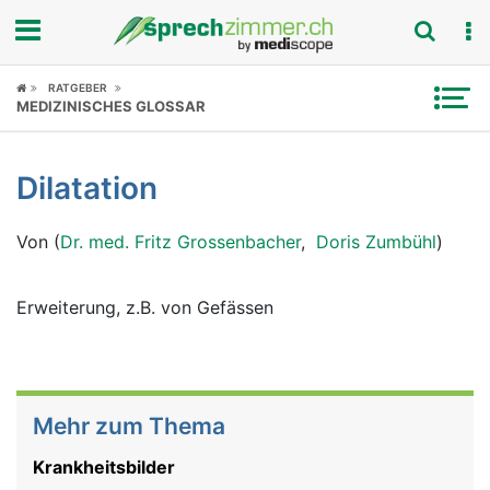
Fokus
RATGEBER
MEDIZINISCHES GLOSSAR
Krankheitsbilder
Dilatation
Symptome
Von (
Dr. med. Fritz Grossenbacher
,
Doris Zumbühl
)
Untersuchungen
News
Erweiterung, z.B. von Gefässen
Ratgeber
Rubriken
Mehr zum Thema
Krankheitsbilder