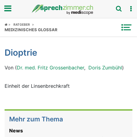
Fokus
RATGEBER
MEDIZINISCHES GLOSSAR
Krankheitsbilder
Dioptrie
Symptome
Von (
Dr. med. Fritz Grossenbacher
,
Doris Zumbühl
)
Untersuchungen
News
Einheit der Linsenbrechkraft
Ratgeber
Rubriken
Mehr zum Thema
News