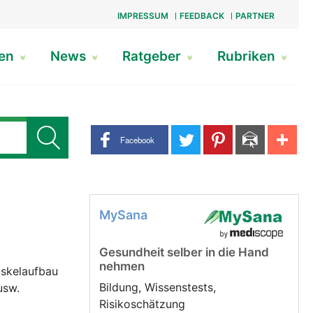
IMPRESSUM
FEEDBACK
PARTNER
gen
News
Ratgeber
Rubriken
Share buttons
Facebook
MySana
Gesundheit selber in die Hand
nehmen
uskelaufbau
Bildung, Wissenstests,
usw.
Risikoschätzung