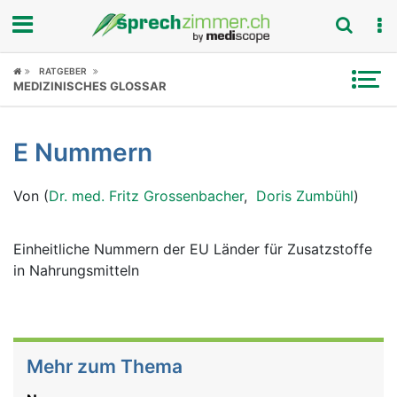
Fokus
RATGEBER
MEDIZINISCHES GLOSSAR
Krankheitsbilder
E Nummern
Symptome
Von (
Dr. med. Fritz Grossenbacher
,
Doris Zumbühl
)
Untersuchungen
News
Einheitliche Nummern der EU Länder für Zusatzstoffe
in Nahrungsmitteln
Ratgeber
Rubriken
Mehr zum Thema