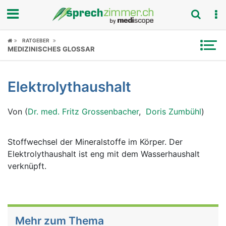
Fokus
RATGEBER
MEDIZINISCHES GLOSSAR
Krankheitsbilder
Elektrolythaushalt
Symptome
Von (
Dr. med. Fritz Grossenbacher
,
Doris Zumbühl
)
Untersuchungen
News
Stoffwechsel der Mineralstoffe im Körper. Der
Elektrolythaushalt ist eng mit dem Wasserhaushalt
Ratgeber
verknüpft.
Rubriken
Mehr zum Thema