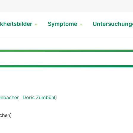
kheitsbilder
Symptome
Untersuchun
enbacher
,
Doris Zumbühl
)
echen)