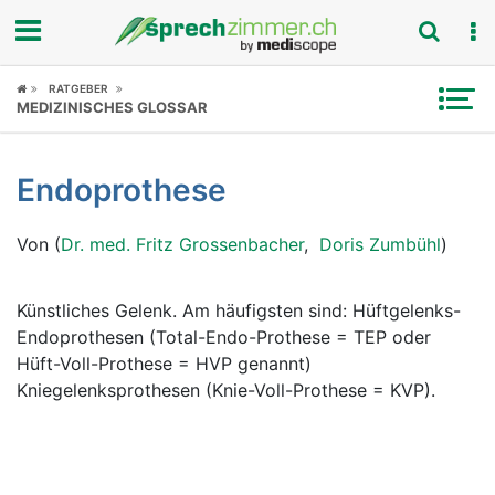
Fokus
RATGEBER
MEDIZINISCHES GLOSSAR
Krankheitsbilder
Endoprothese
Symptome
Von (
Dr. med. Fritz Grossenbacher
,
Doris Zumbühl
)
Untersuchungen
News
Künstliches Gelenk. Am häufigsten sind: Hüftgelenks-
Endoprothesen (Total-Endo-Prothese = TEP oder
Ratgeber
Hüft-Voll-Prothese = HVP genannt)
Kniegelenksprothesen (Knie-Voll-Prothese = KVP).
Rubriken