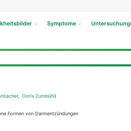
kheitsbilder
Symptome
Untersuchun
enbacher
,
Doris Zumbühl
)
edene Formen von Darmentzündungen