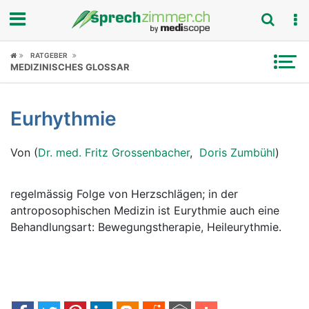
Fokus
RATGEBER
MEDIZINISCHES GLOSSAR
Krankheitsbilder
Eurhythmie
Symptome
Von (
Dr. med. Fritz Grossenbacher
,
Doris Zumbühl
)
Untersuchungen
News
regelmässig Folge von Herzschlägen; in der
antroposophischen Medizin ist Eurythmie auch eine
Ratgeber
Behandlungsart: Bewegungstherapie, Heileurythmie.
Rubriken