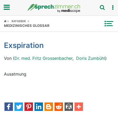
Fokus
RATGEBER
MEDIZINISCHES GLOSSAR
Krankheitsbilder
Exspiration
Symptome
Von (
Dr. med. Fritz Grossenbacher
,
Doris Zumbühl
)
Untersuchungen
News
Ausatmung
Ratgeber
Rubriken