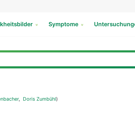
kheitsbilder
Symptome
Untersuchun
enbacher
,
Doris Zumbühl
)