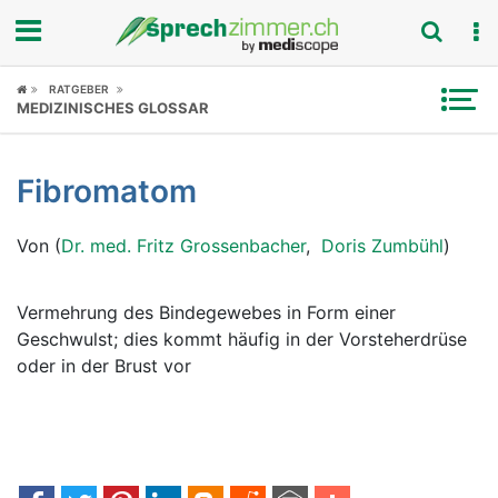
Fokus
RATGEBER
MEDIZINISCHES GLOSSAR
Krankheitsbilder
Fibromatom
Symptome
Von (
Dr. med. Fritz Grossenbacher
,
Doris Zumbühl
)
Untersuchungen
News
Vermehrung des Bindegewebes in Form einer
Geschwulst; dies kommt häufig in der Vorsteherdrüse
Ratgeber
oder in der Brust vor
Rubriken