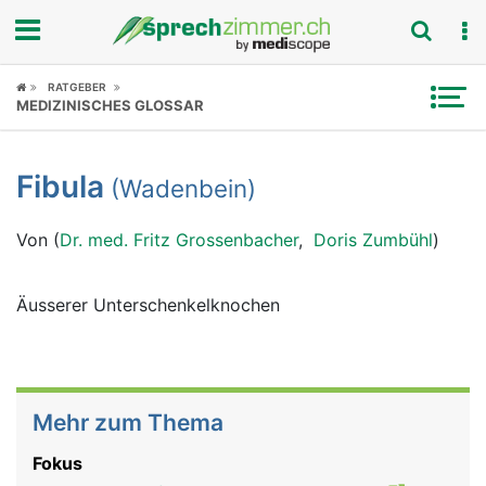
Fokus
RATGEBER
MEDIZINISCHES GLOSSAR
Krankheitsbilder
Fibula
(Wadenbein)
Symptome
Von (
Dr. med. Fritz Grossenbacher
,
Doris Zumbühl
)
Untersuchungen
News
Äusserer Unterschenkelknochen
Ratgeber
Rubriken
Mehr zum Thema
Fokus