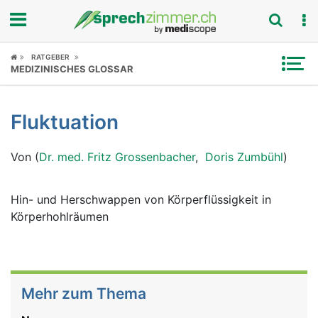
Fokus
RATGEBER
MEDIZINISCHES GLOSSAR
Krankheitsbilder
Fluktuation
Symptome
Von (
Dr. med. Fritz Grossenbacher
,
Doris Zumbühl
)
Untersuchungen
News
Hin- und Herschwappen von Körperflüssigkeit in
Körperhohlräumen
Ratgeber
Rubriken
Mehr zum Thema