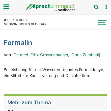
Fokus
RATGEBER
MEDIZINISCHES GLOSSAR
Krankheitsbilder
Formalin
Symptome
Von (
Dr. med. Fritz Grossenbacher
,
Doris Zumbühl
)
Untersuchungen
News
Bezeichnung für mit Wasser verdünntes Formaldehyd,
ein Mittel zur Konservierung und Desinfektion.
Ratgeber
Rubriken
Mehr zum Thema