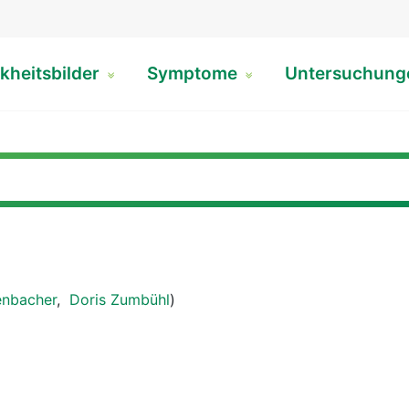
kheitsbilder
Symptome
Untersuchun
enbacher
,
Doris Zumbühl
)