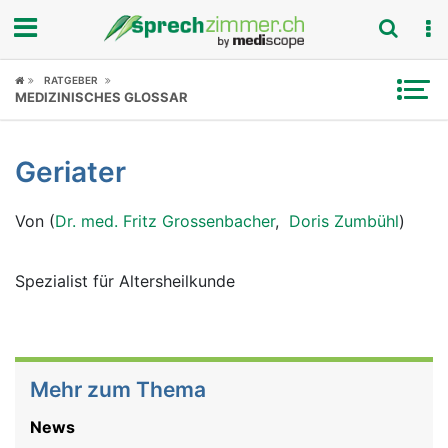
Fokus
RATGEBER
MEDIZINISCHES GLOSSAR
Krankheitsbilder
Geriater
Symptome
Von (
Dr. med. Fritz Grossenbacher
,
Doris Zumbühl
)
Untersuchungen
News
Spezialist für Altersheilkunde
Ratgeber
Rubriken
Mehr zum Thema
News