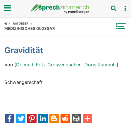
Fokus
RATGEBER
MEDIZINISCHES GLOSSAR
Krankheitsbilder
Gravidität
Symptome
Von (
Dr. med. Fritz Grossenbacher
,
Doris Zumbühl
)
Untersuchungen
News
Schwangerschaft
Ratgeber
Rubriken