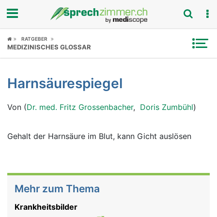
Fokus
RATGEBER
MEDIZINISCHES GLOSSAR
Krankheitsbilder
Harnsäurespiegel
Symptome
Von (
Dr. med. Fritz Grossenbacher
,
Doris Zumbühl
)
Untersuchungen
News
Gehalt der Harnsäure im Blut, kann Gicht auslösen
Ratgeber
Rubriken
Mehr zum Thema
Krankheitsbilder