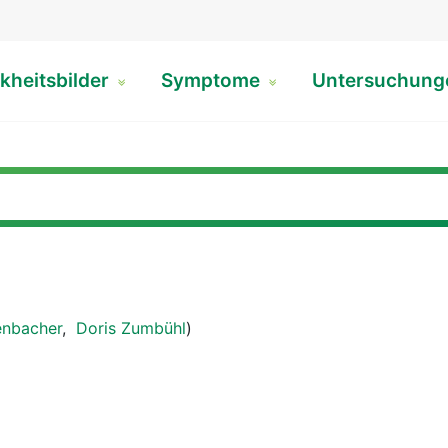
kheitsbilder
Symptome
Untersuchun
enbacher
,
Doris Zumbühl
)