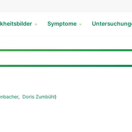
kheitsbilder
Symptome
Untersuchun
enbacher
,
Doris Zumbühl
)