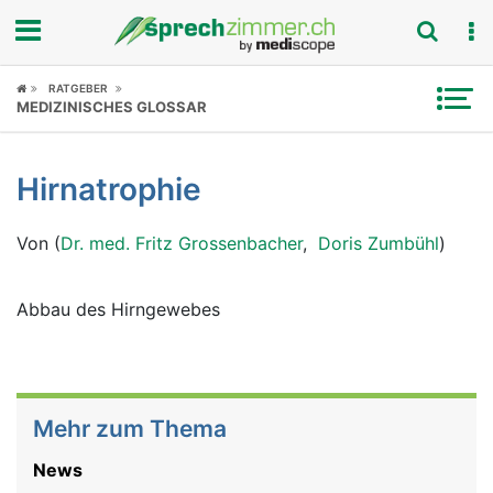
Fokus
RATGEBER
MEDIZINISCHES GLOSSAR
Krankheitsbilder
Hirnatrophie
Symptome
Von (
Dr. med. Fritz Grossenbacher
,
Doris Zumbühl
)
Untersuchungen
News
Abbau des Hirngewebes
Ratgeber
Rubriken
Mehr zum Thema
News