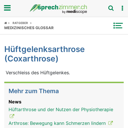
Fokus
RATGEBER
MEDIZINISCHES GLOSSAR
Krankheitsbilder
Hüftgelenksarthrose
Symptome
(Coxarthrose)
Untersuchungen
Verschleiss des Hüftgelenkes.
News
Mehr zum Thema
Ratgeber
News
Rubriken
Hüftarthrose und der Nutzen der Physiotherapie
Arthrose: Bewegung kann Schmerzen lindern