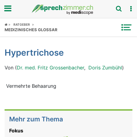
Fokus
RATGEBER
MEDIZINISCHES GLOSSAR
Krankheitsbilder
Hypertrichose
Symptome
Von (
Dr. med. Fritz Grossenbacher
,
Doris Zumbühl
)
Untersuchungen
News
Vermehrte Behaarung
Ratgeber
Rubriken
Mehr zum Thema
Fokus