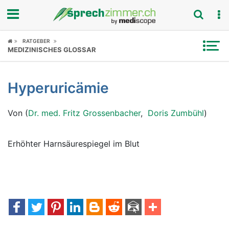
Fokus
RATGEBER
MEDIZINISCHES GLOSSAR
Krankheitsbilder
Hyperuricämie
Symptome
Von (
Dr. med. Fritz Grossenbacher
,
Doris Zumbühl
)
Untersuchungen
News
Erhöhter Harnsäurespiegel im Blut
Ratgeber
Rubriken