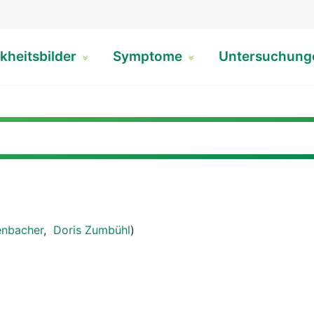
kheitsbilder
Symptome
Untersuchun
enbacher
,
Doris Zumbühl
)