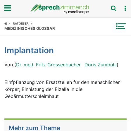
Fokus
RATGEBER
MEDIZINISCHES GLOSSAR
Krankheitsbilder
Implantation
Symptome
Von (
Dr. med. Fritz Grossenbacher
,
Doris Zumbühl
)
Untersuchungen
News
Einfpflanzung von Ersatzteilen für den menschlichen
Körper; Einnistung der Eizelle in die
Ratgeber
Gebärmutterschleimhaut
Rubriken
Mehr zum Thema