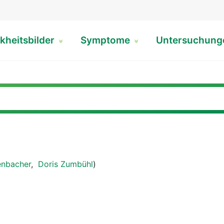
kheitsbilder
Symptome
Untersuchun
enbacher
,
Doris Zumbühl
)