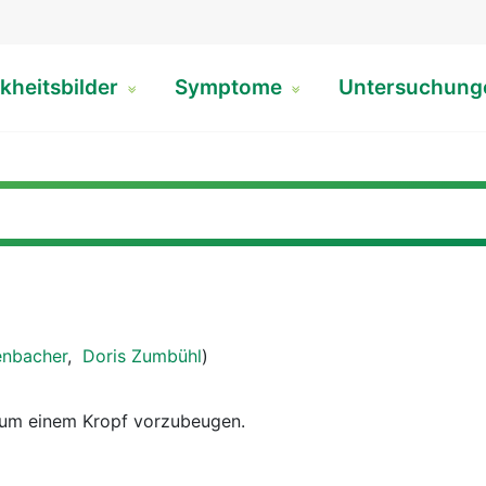
kheitsbilder
Symptome
Untersuchun
e
enbacher
,
Doris Zumbühl
)
um einem Kropf vorzubeugen.