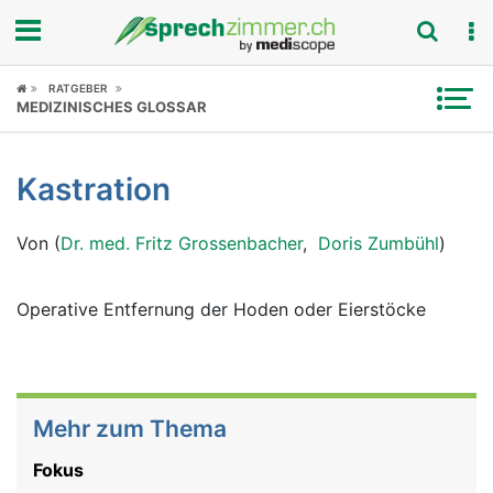
Fokus
RATGEBER
MEDIZINISCHES GLOSSAR
Krankheitsbilder
Kastration
Symptome
Von (
Dr. med. Fritz Grossenbacher
,
Doris Zumbühl
)
Untersuchungen
News
Operative Entfernung der Hoden oder Eierstöcke
Ratgeber
Rubriken
Mehr zum Thema
Fokus