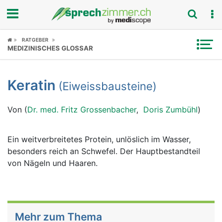
Fokus
RATGEBER
MEDIZINISCHES GLOSSAR
Krankheitsbilder
Keratin
(Eiweissbausteine)
Symptome
Von (
Dr. med. Fritz Grossenbacher
,
Doris Zumbühl
)
Untersuchungen
News
Ein weitverbreitetes Protein, unlöslich im Wasser,
besonders reich an Schwefel. Der Hauptbestandteil
Ratgeber
von Nägeln und Haaren.
Rubriken
Mehr zum Thema