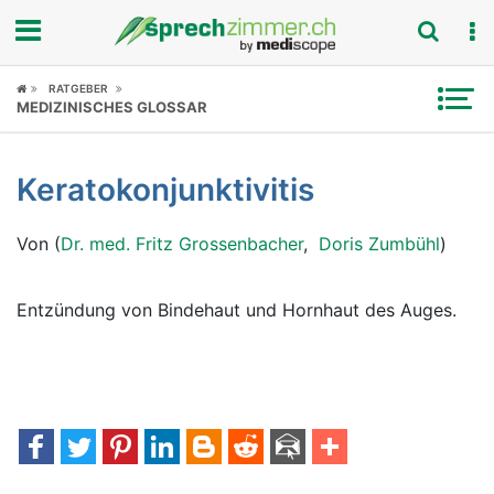
Fokus
RATGEBER
MEDIZINISCHES GLOSSAR
Krankheitsbilder
Keratokonjunktivitis
Symptome
Von (
Dr. med. Fritz Grossenbacher
,
Doris Zumbühl
)
Untersuchungen
News
Entzündung von Bindehaut und Hornhaut des Auges.
Ratgeber
Rubriken