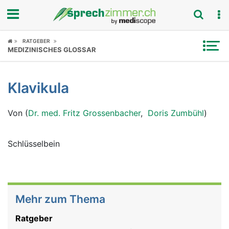
Fokus
RATGEBER
MEDIZINISCHES GLOSSAR
Krankheitsbilder
Klavikula
Symptome
Von (
Dr. med. Fritz Grossenbacher
,
Doris Zumbühl
)
Untersuchungen
News
Schlüsselbein
Ratgeber
Rubriken
Mehr zum Thema
Ratgeber