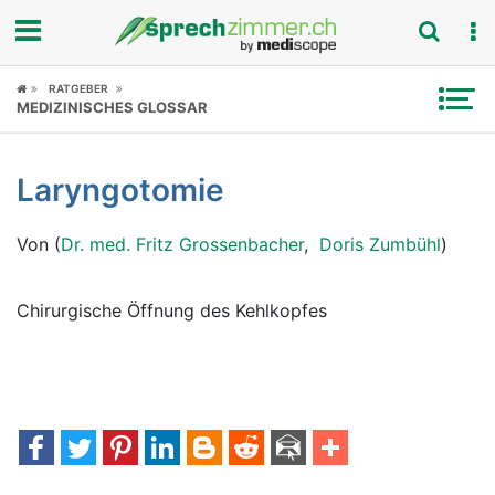
Fokus
RATGEBER
MEDIZINISCHES GLOSSAR
Krankheitsbilder
Laryngotomie
Symptome
Von (
Dr. med. Fritz Grossenbacher
,
Doris Zumbühl
)
Untersuchungen
News
Chirurgische Öffnung des Kehlkopfes
Ratgeber
Rubriken