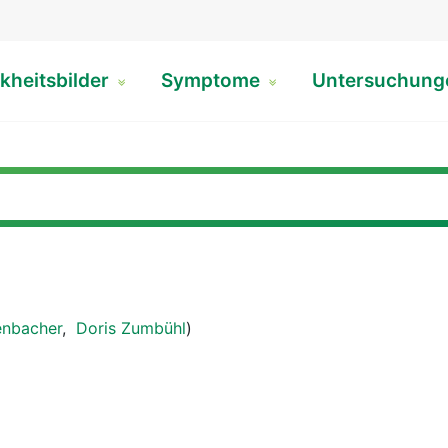
kheitsbilder
Symptome
Untersuchun
enbacher
,
Doris Zumbühl
)