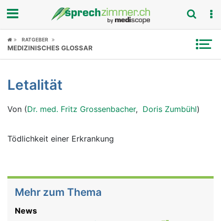
Fokus
RATGEBER
MEDIZINISCHES GLOSSAR
Krankheitsbilder
Letalität
Symptome
Von (
Dr. med. Fritz Grossenbacher
,
Doris Zumbühl
)
Untersuchungen
News
Tödlichkeit einer Erkrankung
Ratgeber
Rubriken
Mehr zum Thema
News