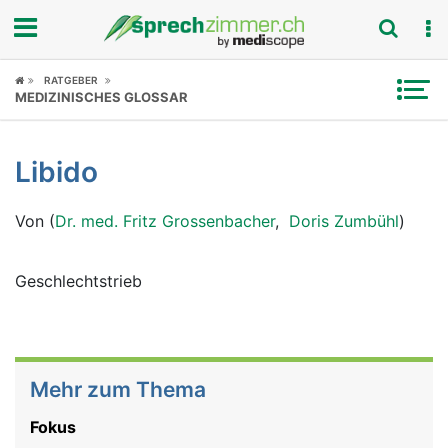
Fokus
RATGEBER
MEDIZINISCHES GLOSSAR
Krankheitsbilder
Libido
Symptome
Von (
Dr. med. Fritz Grossenbacher
,
Doris Zumbühl
)
Untersuchungen
News
Geschlechtstrieb
Ratgeber
Rubriken
Mehr zum Thema
Fokus