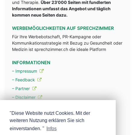
und Therapie.
Über 23'000 Seiten mit fundlerten
Informationen umfasst das Angebot und täglich
kommen neue Seiten dazu.
WERBEMÖGLICHKEITEN AUF SPRECHZIMMER
Für Ihre Werbebotschaft, PR-Kampagne oder
Kommunikationsstrategie mit Bezug zu Gesundheit oder
Medizin ist sprechzimmer.ch die ideale Platform
INFORMATIONEN
– Impressum
– Feedback
– Partner
– Disclaimer
– Datenschutzerklärung / Privacy Policy
"Diese Website nutzt Cookies. Mit der
weiteren Nutzung erklären Sie sich
– Werbung
einverstanden. "
Infos
– Mehr über unsere Experten