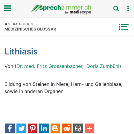
Fokus
RATGEBER
MEDIZINISCHES GLOSSAR
Krankheitsbilder
Lithiasis
Symptome
Von (
Dr. med. Fritz Grossenbacher
,
Doris Zumbühl
)
Untersuchungen
News
Bildung von Steinen in Niere, Harn- und Gallenblase,
sowie in anderen Organen
Ratgeber
Rubriken