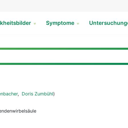
kheitsbilder
Symptome
Untersuchun
enbacher
,
Doris Zumbühl
)
endenwirbelsäule