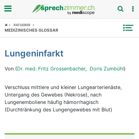
Fokus
RATGEBER
MEDIZINISCHES GLOSSAR
Krankheitsbilder
Lungeninfarkt
Symptome
Von (
Dr. med. Fritz Grossenbacher
,
Doris Zumbühl
)
Untersuchungen
News
Verschluss mittlere und kleiner Lungearterienäste,
Untergang des Gewebes (Nekrose), nach
Ratgeber
Lungenemboliene häufig hämorrhagisch
(Durchtränkung des Lungengewebes mit Blut)
Rubriken