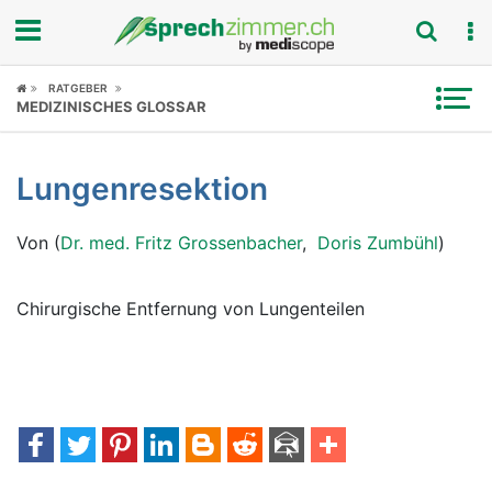
Fokus
RATGEBER
MEDIZINISCHES GLOSSAR
Krankheitsbilder
Lungenresektion
Symptome
Von (
Dr. med. Fritz Grossenbacher
,
Doris Zumbühl
)
Untersuchungen
News
Chirurgische Entfernung von Lungenteilen
Ratgeber
Rubriken